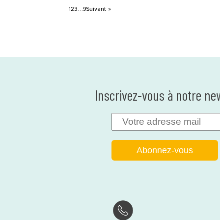
1
2
3
…
9
Suivant »
Inscrivez-vous à notre ne