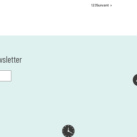
1
2
3
Suivant »
wsletter