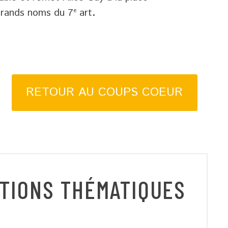
rands noms du 7ᵉ art
.
RETOUR AU COUPS COEUR
TIONS THÉMATIQUES